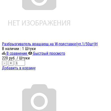
Разбрызгиватель вращающ.на W-подставке(уп.1/50шт)H
В наличии
: 1 Штуки
В сравнение
Быстрый просмотр
220
руб.
/ Штуки
-
+
Добавить в корзину