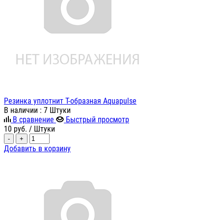
Резинка уплотнит Т-образная Aquapulse
В наличии
: 7 Штуки
В сравнение
Быстрый просмотр
10
руб.
/ Штуки
-
+
Добавить в корзину