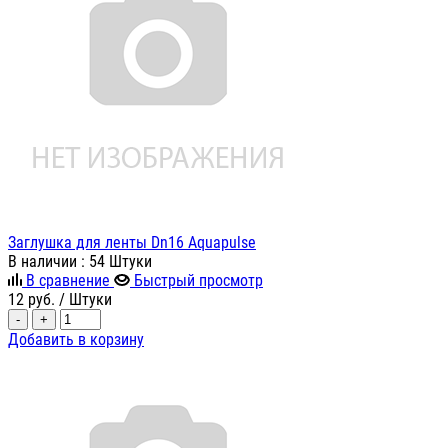
Заглушка для ленты Dn16 Aquapulse
В наличии
: 54 Штуки
В сравнение
Быстрый просмотр
12
руб.
/ Штуки
-
+
Добавить в корзину