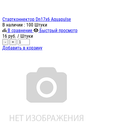
Стартконнектор Dn17х6 Aquapulse
В наличии
: 100 Штуки
В сравнение
Быстрый просмотр
16
руб.
/ Штуки
-
+
Добавить в корзину