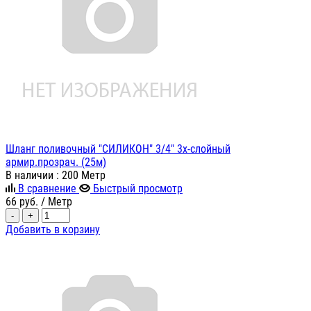
Шланг поливочный "СИЛИКОН" 3/4" 3х-слойный
армир.прозрач. (25м)
В наличии
: 200 Метр
В сравнение
Быстрый просмотр
66
руб.
/ Метр
-
+
Добавить в корзину