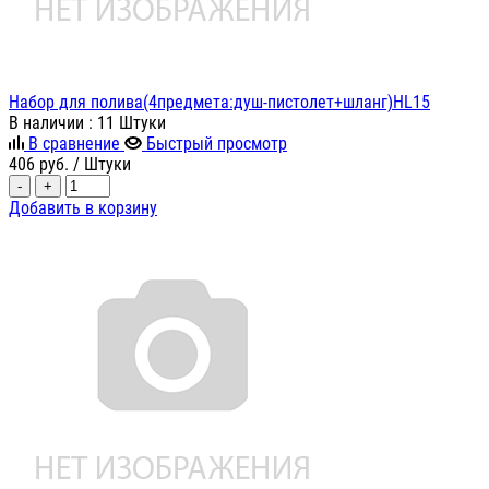
Набор для полива(4предмета:душ-пистолет+шланг)HL15
В наличии
: 11 Штуки
В сравнение
Быстрый просмотр
406
руб.
/ Штуки
-
+
Добавить в корзину