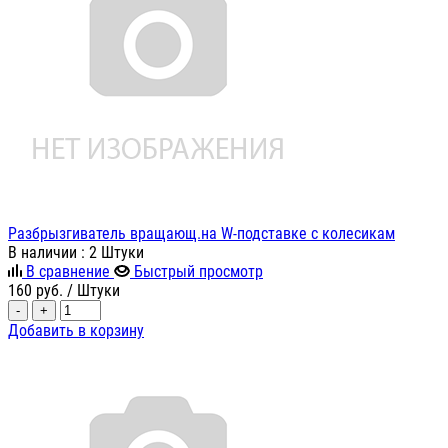
Разбрызгиватель вращающ.на W-подставке с колесикам
В наличии
: 2 Штуки
В сравнение
Быстрый просмотр
160
руб.
/ Штуки
-
+
Добавить в корзину