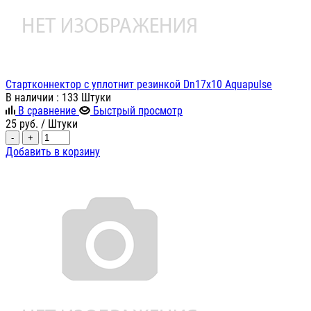
Стартконнектор с уплотнит резинкой Dn17х10 Aquapulse
В наличии
: 133 Штуки
В сравнение
Быстрый просмотр
25
руб.
/ Штуки
-
+
Добавить в корзину