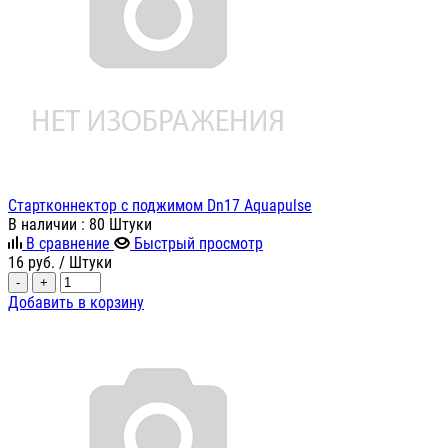
Стартконнектор с поджимом Dn17 Aquapulse
В наличии
: 80 Штуки
В сравнение
Быстрый просмотр
16
руб.
/ Штуки
-
+
Добавить в корзину