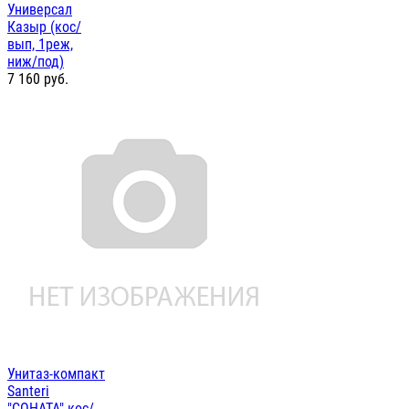
Универсал
Казыр (кос/
вып, 1реж,
ниж/под)
7 160
руб.
Унитаз-компакт
Santeri
"СОНАТА" кос/