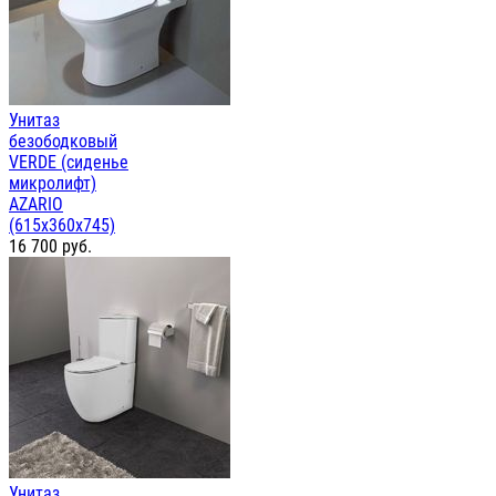
Унитаз
безободковый
VERDE (сиденье
микролифт)
AZARIO
(615х360х745)
16 700
руб.
Унитаз