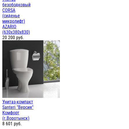
безободковый
CORSA
(сиденье
микролифт)
AZARIO
(630х380х830)
20 200
руб.
Унитаз-компакт
Santeri "Версия"
Комфорт
(г.Воротынск)
8 601
руб.