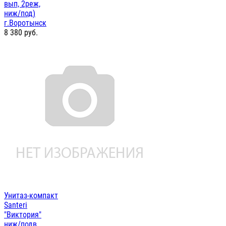
вып, 2реж,
ниж/под)
г.Воротынск
8 380
руб.
Унитаз-компакт
Santeri
"Виктория"
ниж/подв