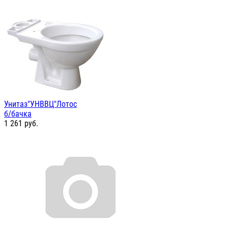
Унитаз"УНВВЦ"Лотос
б/бачка
1 261
руб.