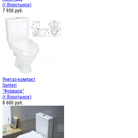
(г.Воротынск)
7 950
руб.
Унитаз-компакт
Santeri
"Форвард"
(г.Воротынск)
8 600
руб.