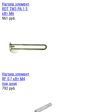
Нагрев.элемент
RDT TW3 PA 1,5
кВт М6
961
руб.
Нагрев.элемент
RF 0,7 кВт М4
под анод
792
руб.