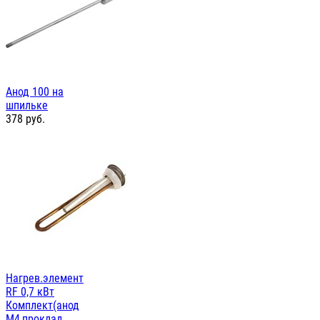
Анод 100 на
шпильке
378
руб.
Нагрев.элемент
RF 0,7 кВт
Комплект(анод
М4,проклад