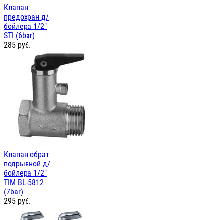
Клапан
предохран д/
бойлера 1/2"
STI (6bar)
285
руб.
Клапан обрат
подрывной д/
бойлера 1/2"
TIM BL-5812
(7bar)
295
руб.