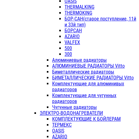
OASIS
THERMALKING
THERMOKING
БОР-САН(старое поступление, 11й
и 33й тип)
БОРСАН
AZARIO
VALFEX
500
300
Алюминиевые радиаторы
АЛЮМИНИЕВЫЕ РАДИАТОРЫ Vitto
Биметаллические радиаторы
БИМЕТАЛЛИЧЕСКИЕ РАДИАТОРЫ Vitto
Комплектующие для алюминивых
радиаторов
Комплектующие для чугунных
радиаторов
Чугунные радиаторы
ЭЛЕКТРО-ВОДОНАГРЕВАТЕЛИ
КОМПЛЕКТУЮЩИЕ К БОЙЛЕРАМ
ТЕРМЕКС
OASIS
AZARIO