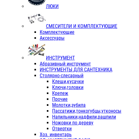
ЛЮКИ
СМЕСИТЕЛИ И КОМПЛЕКТУЮЩИЕ
Комплектующие
Аксессуары
ИНСТРУМЕНТ
Абразивный инструмент
ИНСТРУМЕНТЫ ДЛЯ САНТЕХНИКА
Столярно-слесарный
Клещи,кусачки
Ключи,головки
Крепеж
Прочие
Молотки,зубила
Пассатижи,тонкогубцы,утконосы
Напильники,надфили,рашпили
Ножовки по дереву
Отвертки
Хоз. инвентарь