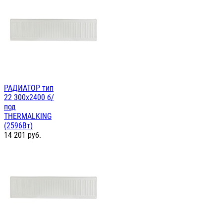
РАДИАТОР тип
22 300х2400 б/
под
THERMALKING
(2596Вт)
14 201
руб.