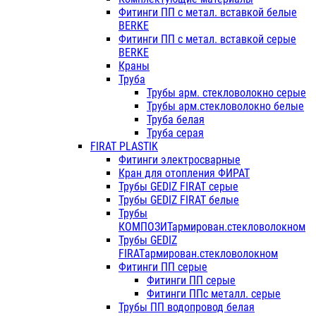
Фитинги ПП с метал. вставкой белые
BERKE
Фитинги ПП с метал. вставкой серые
BERKE
Краны
Труба
Трубы арм. стекловолокно серые
Трубы арм.стекловолокно белые
Труба белая
Труба серая
FIRAT PLASTIK
Фитинги электросварные
Кран для отопления ФИРАТ
Трубы GEDIZ FIRAT серые
Трубы GEDIZ FIRAT белые
Трубы
КОМПОЗИТармирован.стекловолокном
Трубы GEDIZ
FIRATармирован.стекловолокном
Фитинги ПП серые
Фитинги ПП серые
Фитинги ППс металл. серые
Трубы ПП водопровод белая