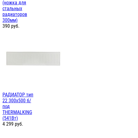
(ножка для
стальных
радиаторов
300мм)
390
руб.
РАДИАТОР тип
22 300х500 б/
под
THERMALKING
(541Вт)
4 299
руб.