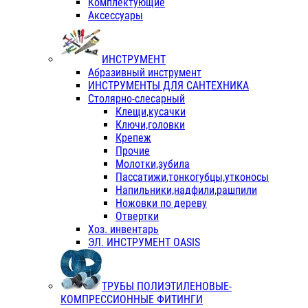
Комплектующие
Аксессуары
ИНСТРУМЕНТ
Абразивный инструмент
ИНСТРУМЕНТЫ ДЛЯ САНТЕХНИКА
Столярно-слесарный
Клещи,кусачки
Ключи,головки
Крепеж
Прочие
Молотки,зубила
Пассатижи,тонкогубцы,утконосы
Напильники,надфили,рашпили
Ножовки по дереву
Отвертки
Хоз. инвентарь
ЭЛ. ИНСТРУМЕНТ OASIS
ТРУБЫ ПОЛИЭТИЛЕНОВЫЕ-
КОМПРЕССИОННЫЕ ФИТИНГИ