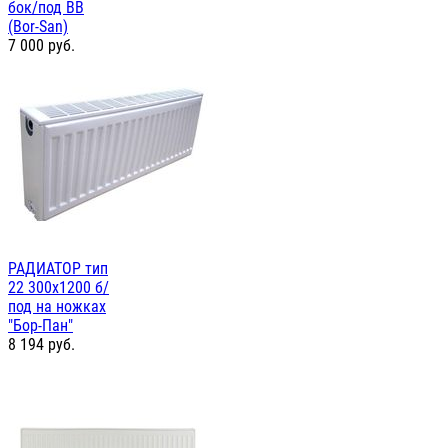
бок/под BB
(Bor-San)
7 000
руб.
РАДИАТОР тип
22 300х1200 б/
под на ножках
"Бор-Пан"
8 194
руб.