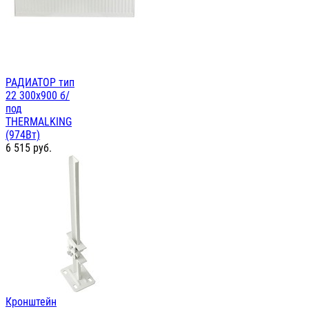
РАДИАТОР тип
22 300х900 б/
под
THERMALKING
(974Вт)
6 515
руб.
Кронштейн