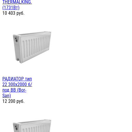
THERMALKING.
(1731Вт)
10 403
руб.
РАДИАТОР тип
22 300х2000 б/
под BB (Bor-
San)
12 200
руб.