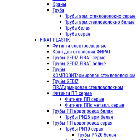
Краны
Труба
Трубы арм. стекловолокно серые
Трубы арм.стекловолокно белые
Труба белая
Труба серая
FIRAT PLASTIK
Фитинги электросварные
Кран для отопления ФИРАТ
Трубы GEDIZ FIRAT серые
Трубы GEDIZ FIRAT белые
Трубы
КОМПОЗИТармирован.стекловолокном
Трубы GEDIZ
FIRATармирован.стекловолокном
Фитинги ПП серые
Фитинги ПП серые
Фитинги ППс металл. серые
Трубы ПП водопровод белая
Трубы PN25 арм.белая
Трубы ПП водопровод серая
Трубы PN10 серая
Трубы PN20 белая