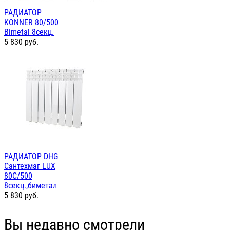
РАДИАТОР
KONNER 80/500
Bimetal 8секц.
5 830
руб.
РАДИАТОР DHG
Сантехмаг LUX
80С/500
8секц.,биметал
5 830
руб.
Вы недавно смотрели