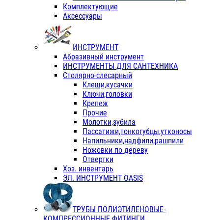
Комплектующие
Аксессуары
ИНСТРУМЕНТ
Абразивный инструмент
ИНСТРУМЕНТЫ ДЛЯ САНТЕХНИКА
Столярно-слесарный
Клещи,кусачки
Ключи,головки
Крепеж
Прочие
Молотки,зубила
Пассатижи,тонкогубцы,утконосы
Напильники,надфили,рашпили
Ножовки по дереву
Отвертки
Хоз. инвентарь
ЭЛ. ИНСТРУМЕНТ OASIS
ТРУБЫ ПОЛИЭТИЛЕНОВЫЕ-
КОМПРЕССИОННЫЕ ФИТИНГИ