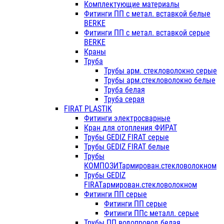
Комплектующие материалы
Фитинги ПП с метал. вставкой белые
BERKE
Фитинги ПП с метал. вставкой серые
BERKE
Краны
Труба
Трубы арм. стекловолокно серые
Трубы арм.стекловолокно белые
Труба белая
Труба серая
FIRAT PLASTIK
Фитинги электросварные
Кран для отопления ФИРАТ
Трубы GEDIZ FIRAT серые
Трубы GEDIZ FIRAT белые
Трубы
КОМПОЗИТармирован.стекловолокном
Трубы GEDIZ
FIRATармирован.стекловолокном
Фитинги ПП серые
Фитинги ПП серые
Фитинги ППс металл. серые
Трубы ПП водопровод белая