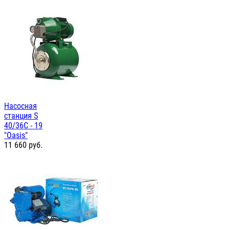
Насосная
станция S
40/36C - 19
"Oasis"
11 660
руб.