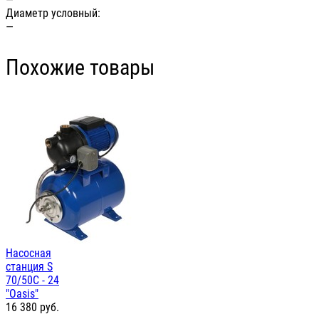
Диаметр условный:
—
Похожие товары
Насосная
станция S
70/50C - 24
"Oasis"
16 380
руб.