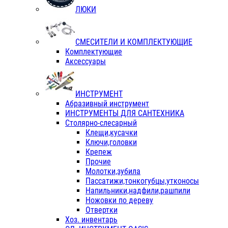
ЛЮКИ
СМЕСИТЕЛИ И КОМПЛЕКТУЮЩИЕ
Комплектующие
Аксессуары
ИНСТРУМЕНТ
Абразивный инструмент
ИНСТРУМЕНТЫ ДЛЯ САНТЕХНИКА
Столярно-слесарный
Клещи,кусачки
Ключи,головки
Крепеж
Прочие
Молотки,зубила
Пассатижи,тонкогубцы,утконосы
Напильники,надфили,рашпили
Ножовки по дереву
Отвертки
Хоз. инвентарь