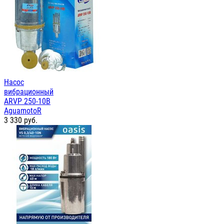
Насос
вибрационный
ARVP 250-10B
AguamotoR
3 330
руб.