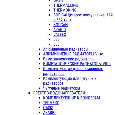
OASIS
THERMALKING
THERMOKING
БОР-САН(старое поступление, 11й
и 33й тип)
БОРСАН
AZARIO
VALFEX
500
300
Алюминиевые радиаторы
АЛЮМИНИЕВЫЕ РАДИАТОРЫ Vitto
Биметаллические радиаторы
БИМЕТАЛЛИЧЕСКИЕ РАДИАТОРЫ Vitto
Комплектующие для алюминивых
радиаторов
Комплектующие для чугунных
радиаторов
Чугунные радиаторы
ЭЛЕКТРО-ВОДОНАГРЕВАТЕЛИ
КОМПЛЕКТУЮЩИЕ К БОЙЛЕРАМ
ТЕРМЕКС
OASIS
AZARIO