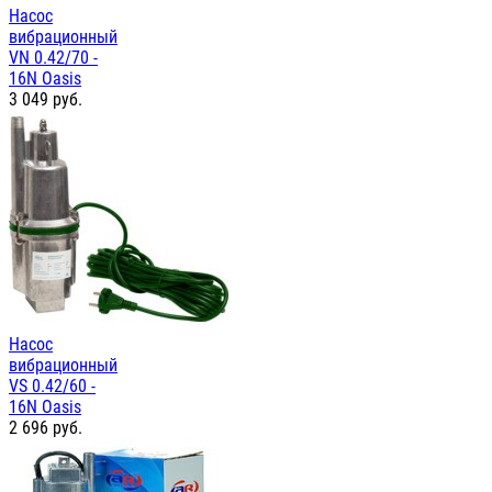
Насос
вибрационный
VN 0.42/70 -
16N Oasis
3 049
руб.
Насос
вибрационный
VS 0.42/60 -
16N Oasis
2 696
руб.