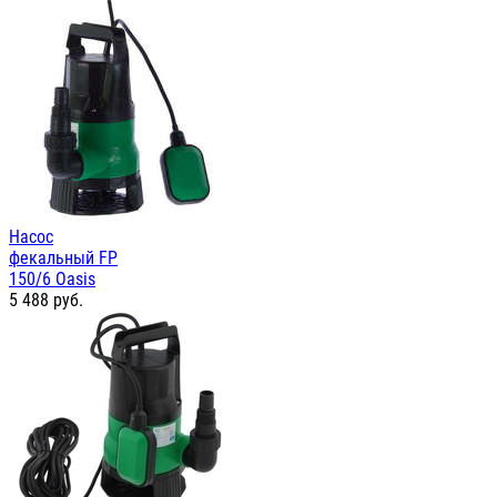
Насос
фекальный FP
150/6 Oasis
5 488
руб.