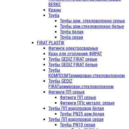
BERKE
Краны
Труба
Трубы арм. стекловолокно серые
Трубы арм.стекловолокно белые
Труба белая
Труба серая
FIRAT PLASTIK
Фитинги электросварные
Кран для отопления ФИРАТ
Трубы GEDIZ FIRAT серые
Трубы GEDIZ FIRAT белые
Трубы
КОМПОЗИТармирован.стекловолокном
Трубы GEDIZ
FIRATармирован.стекловолокном
Фитинги ПП серые
Фитинги ПП серые
Фитинги ППс металл. серые
Трубы ПП водопровод белая
Трубы PN25 арм.белая
Трубы ПП водопровод серая
Трубы PN10 серая