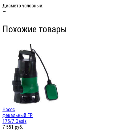
Диаметр условный:
—
Похожие товары
Насос
фекальный FP
175/7 Oasis
7 551
руб.