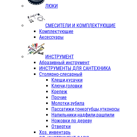
ЛЮКИ
СМЕСИТЕЛИ И КОМПЛЕКТУЮЩИЕ
Комплектующие
Аксессуары
ИНСТРУМЕНТ
Абразивный инструмент
ИНСТРУМЕНТЫ ДЛЯ САНТЕХНИКА
Столярно-слесарный
Клещи,кусачки
Ключи,головки
Крепеж
Прочие
Молотки,зубила
Пассатижи,тонкогубцы,утконосы
Напильники,надфили,рашпили
Ножовки по дереву
Отвертки
Хоз. инвентарь