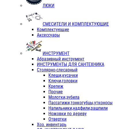
ЛЮКИ
СМЕСИТЕЛИ И КОМПЛЕКТУЮЩИЕ
Комплектующие
Аксессуары
ИНСТРУМЕНТ
Абразивный инструмент
ИНСТРУМЕНТЫ ДЛЯ САНТЕХНИКА
Столярно-слесарный
Клещи,кусачки
Ключи,головки
Крепеж
Прочие
Молотки,зубила
Пассатижи,тонкогубцы,утконосы
Напильники,надфили,рашпили
Ножовки по дереву
Отвертки
Хоз. инвентарь