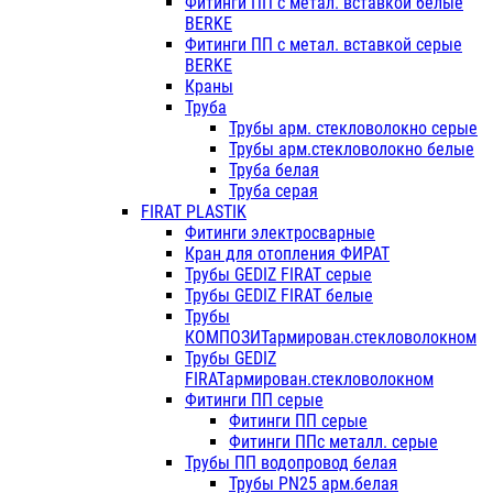
Фитинги ПП с метал. вставкой белые
BERKE
Фитинги ПП с метал. вставкой серые
BERKE
Краны
Труба
Трубы арм. стекловолокно серые
Трубы арм.стекловолокно белые
Труба белая
Труба серая
FIRAT PLASTIK
Фитинги электросварные
Кран для отопления ФИРАТ
Трубы GEDIZ FIRAT серые
Трубы GEDIZ FIRAT белые
Трубы
КОМПОЗИТармирован.стекловолокном
Трубы GEDIZ
FIRATармирован.стекловолокном
Фитинги ПП серые
Фитинги ПП серые
Фитинги ППс металл. серые
Трубы ПП водопровод белая
Трубы PN25 арм.белая