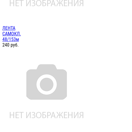
ЛЕНТА
САМОКЛ.
48/153м
240
руб.