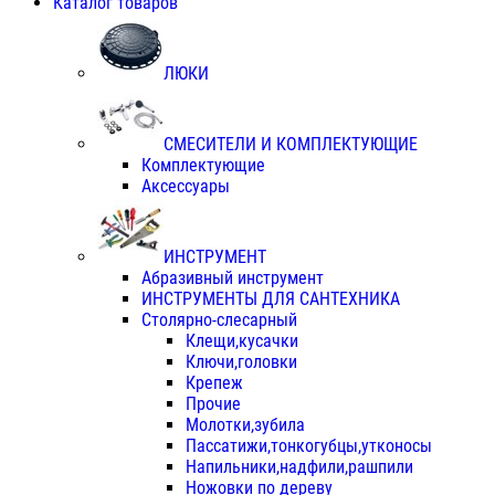
Каталог товаров
ЛЮКИ
СМЕСИТЕЛИ И КОМПЛЕКТУЮЩИЕ
Комплектующие
Аксессуары
ИНСТРУМЕНТ
Абразивный инструмент
ИНСТРУМЕНТЫ ДЛЯ САНТЕХНИКА
Столярно-слесарный
Клещи,кусачки
Ключи,головки
Крепеж
Прочие
Молотки,зубила
Пассатижи,тонкогубцы,утконосы
Напильники,надфили,рашпили
Ножовки по дереву