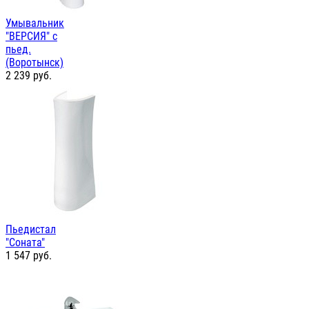
Умывальник
"ВЕРСИЯ" с
пьед.
(Воротынск)
2 239
руб.
Пьедистал
"Соната"
1 547
руб.