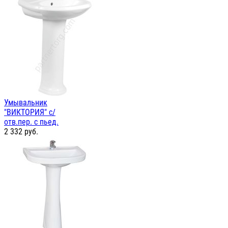
Умывальник
"ВИКТОРИЯ" с/
отв.пер. с пьед.
2 332
руб.