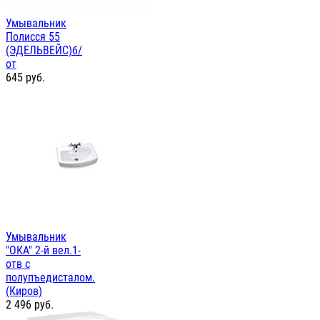
Умывальник
Полисся 55
(ЭДЕЛЬВЕЙС)б/
от
645
руб.
Умывальник
"ОКА" 2-й вел.1-
отв с
полупъедисталом.
(Киров)
2 496
руб.