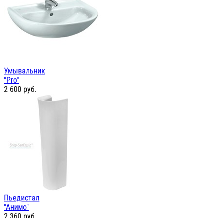
Умывальник
"Pro"
2 600
руб.
Пьедистал
"Анимо"
2 360
руб.