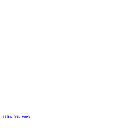
ИНИТЕЛЬНЫЕ
ОЙ
Е
 11й и 33й тип)