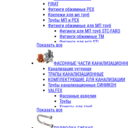
Фитинги ПП белые
FIRAT
Фитинги ПП белые
Фитинги обжимные PEX
Фитинги ППс металл.белые
Крепежи для мп труб
VALFEX
Трубы МП и PEX
Трубы PE-RT
Фитинги обжимные для МП труб
Трубы ПП водопровод белые
Фитинги для МП труб STC-FARO
Трубы ПП водопровод серые
Фитинги обжимные ТМ
Трубы армированные стекловолок
Фитинги для м/п STI
Показать все
Трубы армированные стекловолок
Фитинги для МП труб TITAN
Фитинги ПП серые
Фитинги для МП труб JIF
Краны
VALTEC
Фитинги с металл. серые
ФАСОННЫЕ ЧАСТИ КАНАЛИЗАЦИОНН
TK
Фитинги ПП (серые)
Канализация чугунная
VALFEX
Фитинги ПП белые
ТРАПЫ КАНАЛИЗАЦИОННЫЕ
Краны
КОМПЛЕКТУЮЩИЕ ДЛЯ КАНАЛИЗАЦИИ
Фитинги ПП (белые)
Трубы канализационные СИНИКОН
Фитинги ПП с металлом бел
VALFEX
ПК КОНТУР
Фасонные изделия
Краны полипропиленовые
Трубы
Трубы полипропиленивые
Хомуты для труб
Показать все
Труба PPR PN20
ПВХ (стройполимер)
Труба PPR-AL-PPR PN25(цент
Трубы
Труба PPR-GF-PPR PN25(арми
Фасонные изделия
Фитинги полипропиленовые