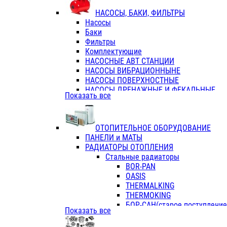
ФЛАНЦЫ / ВТУЛКИ
НАСОСЫ, БАКИ, ФИЛЬТРЫ
ТРОЙНИКИ ПЕРЕХОДНЫЕ / СОЕД
Насосы
ТРОЙНИКИ С ВНУТРЕННЕЙ РЕЗЬБ
Баки
ТРОЙНИКИ С НАРУЖНОЙ РЕЗЬБОЙ
Фильтры
КОЛЬЦА РЕЗИНОВЫЕ
Комплектующие
ТРУБЫ НАПОРНЫЕ
НАСОСНЫЕ АВТ СТАНЦИИ
ТРУБЫ ГОФРИРОВАННЫЕ ДВУХСЛ.
НАСОСЫ ВИБРАЦИОННЫНЕ
ТРУБЫ ПОЛИЭТИЛЕНОВЫЕ
НАСОСЫ ПОВЕРХНОСТНЫЕ
НАСОСЫ ДРЕНАЖНЫЕ И ФЕКАЛЬНЫЕ
Показать все
НАСОСЫ ПОВЫСИТ и ЦИРКУЛЯЦИОННЫ
НАСОСЫ СКВАЖИННЫЕ
ОТОПИТЕЛЬНОЕ ОБОРУДОВАНИЕ
ПАНЕЛИ и МАТЫ
РАДИАТОРЫ ОТОПЛЕНИЯ
Стальные радиаторы
BOR-PAN
OASIS
THERMALKING
THERMOKING
БОР-САН(старое поступление,
Показать все
БОРСАН
AZARIO