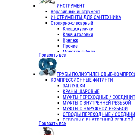
ИНСТРУМЕНТ
Абразивный инструмент
ИНСТРУМЕНТЫ ДЛЯ САНТЕХНИКА
Столярно-слесарный
Клещи,кусачки
Ключи,головки
Крепеж
Прочие
Молотки,зубила
Показать все
Пассатижи,тонкогубцы,утконосы
Напильники,надфили,рашпили
Ножовки по дереву
ТРУБЫ ПОЛИЭТИЛЕНОВЫЕ-КОМПРЕС
Отвертки
КОМПРЕССИОННЫЕ ФИТИНГИ
Хоз. инвентарь
ЗАГЛУШКИ
ЭЛ. ИНСТРУМЕНТ OASIS
КРАНЫ ШАРОВЫЕ
МУФТЫ ПЕРЕХОДНЫЕ / СОЕДИНИ
МУФТЫ С ВНУТРЕННЕЙ РЕЗЬБОЙ
МУФТЫ С НАРУЖНОЙ РЕЗЬБОЙ
ОТВОДЫ ПЕРЕХОДНЫЕ / СОЕДИН
ОТВОДЫ С ВНУТРЕННЕЙ РЕЗЬБОЙ
Показать все
ОТВОДЫ С НАРУЖНОЙ РЕЗЬБОЙ
СЕДЕЛКИ