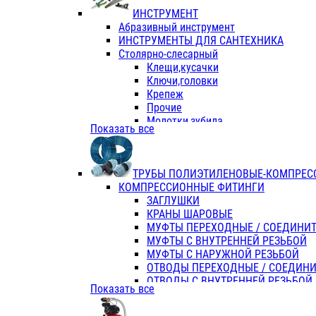
ИНСТРУМЕНТ
Абразивный инструмент
ИНСТРУМЕНТЫ ДЛЯ САНТЕХНИКА
Столярно-слесарный
Клещи,кусачки
Ключи,головки
Крепеж
Прочие
Молотки,зубила
Показать все
Пассатижи,тонкогубцы,утконосы
Напильники,надфили,рашпили
Ножовки по дереву
ТРУБЫ ПОЛИЭТИЛЕНОВЫЕ-КОМПРЕС
Отвертки
КОМПРЕССИОННЫЕ ФИТИНГИ
Хоз. инвентарь
ЗАГЛУШКИ
ЭЛ. ИНСТРУМЕНТ OASIS
КРАНЫ ШАРОВЫЕ
МУФТЫ ПЕРЕХОДНЫЕ / СОЕДИНИ
МУФТЫ С ВНУТРЕННЕЙ РЕЗЬБОЙ
МУФТЫ С НАРУЖНОЙ РЕЗЬБОЙ
ОТВОДЫ ПЕРЕХОДНЫЕ / СОЕДИН
ОТВОДЫ С ВНУТРЕННЕЙ РЕЗЬБОЙ
Показать все
ОТВОДЫ С НАРУЖНОЙ РЕЗЬБОЙ
СЕДЕЛКИ