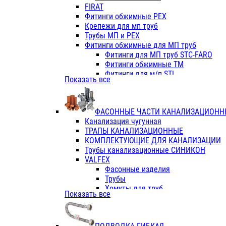
Фитинги ПП белые
FIRAT
Фитинги ПП белые
Фитинги обжимные PEX
Фитинги ППс металл.белые
Крепежи для мп труб
VALFEX
Трубы МП и PEX
Трубы PE-RT
Фитинги обжимные для МП труб
Трубы ПП водопровод белые
Фитинги для МП труб STC-FARO
Трубы ПП водопровод серые
Фитинги обжимные ТМ
Трубы армированные стекловолок
Фитинги для м/п STI
Показать все
Трубы армированные стекловолок
Фитинги для МП труб TITAN
Фитинги ПП серые
Фитинги для МП труб JIF
Краны
VALTEC
Фитинги с металл. серые
ФАСОННЫЕ ЧАСТИ КАНАЛИЗАЦИОНН
TK
Фитинги ПП (серые)
Канализация чугунная
VALFEX
Фитинги ПП белые
ТРАПЫ КАНАЛИЗАЦИОННЫЕ
Краны
КОМПЛЕКТУЮЩИЕ ДЛЯ КАНАЛИЗАЦИИ
Фитинги ПП (белые)
Трубы канализационные СИНИКОН
Фитинги ПП с металлом бел
VALFEX
ПК КОНТУР
Фасонные изделия
Краны полипропиленовые
Трубы
Трубы полипропиленивые
Хомуты для труб
Показать все
Труба PPR PN20
ПВХ (стройполимер)
Труба PPR-AL-PPR PN25(цент
Трубы
Труба PPR-GF-PPR PN25(арми
Фасонные изделия
Фитинги полипропиленовые