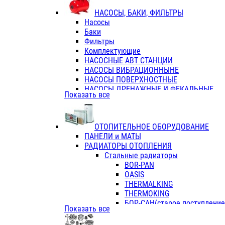
ФЛАНЦЫ / ВТУЛКИ
НАСОСЫ, БАКИ, ФИЛЬТРЫ
ТРОЙНИКИ ПЕРЕХОДНЫЕ / СОЕД
Насосы
ТРОЙНИКИ С ВНУТРЕННЕЙ РЕЗЬБ
Баки
ТРОЙНИКИ С НАРУЖНОЙ РЕЗЬБОЙ
Фильтры
КОЛЬЦА РЕЗИНОВЫЕ
Комплектующие
ТРУБЫ НАПОРНЫЕ
НАСОСНЫЕ АВТ СТАНЦИИ
ТРУБЫ ГОФРИРОВАННЫЕ ДВУХСЛ.
НАСОСЫ ВИБРАЦИОННЫНЕ
ТРУБЫ ПОЛИЭТИЛЕНОВЫЕ
НАСОСЫ ПОВЕРХНОСТНЫЕ
НАСОСЫ ДРЕНАЖНЫЕ И ФЕКАЛЬНЫЕ
Показать все
НАСОСЫ ПОВЫСИТ и ЦИРКУЛЯЦИОННЫ
НАСОСЫ СКВАЖИННЫЕ
ОТОПИТЕЛЬНОЕ ОБОРУДОВАНИЕ
ПАНЕЛИ и МАТЫ
РАДИАТОРЫ ОТОПЛЕНИЯ
Стальные радиаторы
BOR-PAN
OASIS
THERMALKING
THERMOKING
БОР-САН(старое поступление,
Показать все
БОРСАН
AZARIO