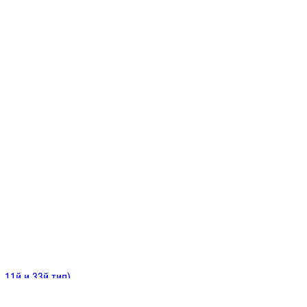
ИНИТЕЛЬНЫЕ
ОЙ
Е
 11й и 33й тип)